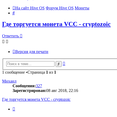
На сайт Hive OS
Форум Hive OS
Монеты
Поиск
Где торгуется монета VCC - cryptozoic
Ответить
Версия для печати
Расширенный
Поиск
поиск
1 сообщение •Страница
1
из
1
Михаил
Сообщения:
327
Зарегистрирован:
08 авг 2018, 22:16
Где торгуется монета VCC - cryptozoic
Цитата