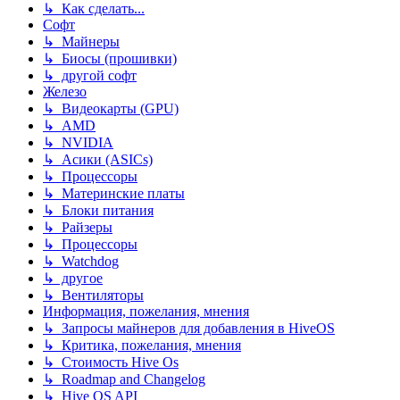
↳ Как сделать...
Софт
↳ Майнеры
↳ Биосы (прошивки)
↳ другой софт
Железо
↳ Видеокарты (GPU)
↳ AMD
↳ NVIDIA
↳ Асики (ASICs)
↳ Процессоры
↳ Материнские платы
↳ Блоки питания
↳ Райзеры
↳ Процессоры
↳ Watchdog
↳ другое
↳ Вентиляторы
Информация, пожелания, мнения
↳ Запросы майнеров для добавления в HiveOS
↳ Критика, пожелания, мнения
↳ Стоимость Hive Os
↳ Roadmap and Changelog
↳ Hive OS API