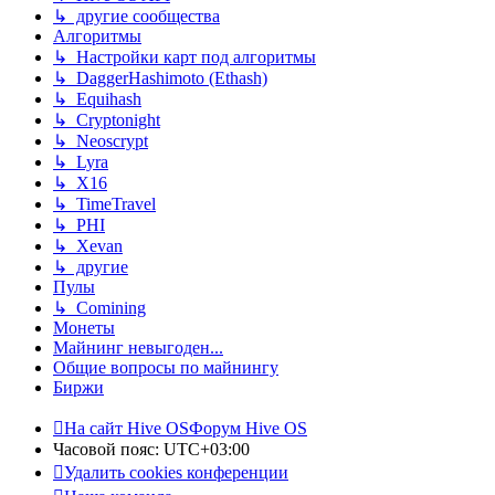
↳ другие сообщества
Алгоритмы
↳ Настройки карт под алгоритмы
↳ DaggerHashimoto (Ethash)
↳ Equihash
↳ Cryptonight
↳ Neoscrypt
↳ Lyra
↳ X16
↳ TimeTravel
↳ PHI
↳ Xevan
↳ другие
Пулы
↳ Comining
Монеты
Майнинг невыгоден...
Общие вопросы по майнингу
Биржи
На сайт Hive OS
Форум Hive OS
Часовой пояс:
UTC+03:00
Удалить cookies конференции