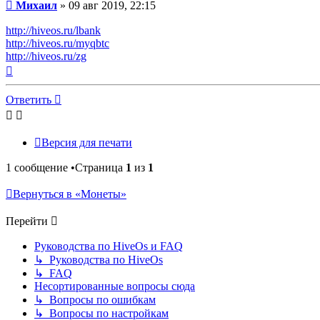
Сообщение
Михаил
»
09 авг 2019, 22:15
http://hiveos.ru/lbank
http://hiveos.ru/myqbtc
http://hiveos.ru/zg
Вернуться
к
началу
Ответить
Версия для печати
1 сообщение •Страница
1
из
1
Вернуться в «Монеты»
Перейти
Руководства по HiveOs и FAQ
↳ Руководства по HiveOs
↳ FAQ
Несортированные вопросы сюда
↳ Вопросы по ошибкам
↳ Вопросы по настройкам