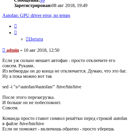
Сообщения:
99
Зарегистрирован:
08 авг 2018, 19:49
Autofan: GPU driver error, no temps
Цитата
Цитата
Сообщение
admin
»
10 авг 2018, 12:50
Если уж сильно мешает автофан - просто отключите его
совсем. Руками.
Из вебморды он до конца не отключается. Думаю, что это баг.
Ну а пока можно вот так
sed -i "s/^autofan/#autofan/" /hive/bin/hive
После этого перезагрузка.
И больше он не побеспокоит.
Совсем.
Команда просто ставит символ решётки перед строкой autofan
в файле /hive/bin/hive
Если не поможет - включишь обратно - просто уберешь