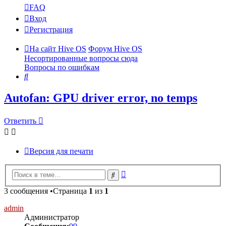
FAQ
Вход
Регистрация
На сайт Hive OS
Форум Hive OS
Несортированные вопросы сюда
Вопросы по ошибкам
Поиск
Autofan: GPU driver error, no temps
Ответить
Версия для печати
Расширенный
Поиск
поиск
3 сообщения •Страница
1
из
1
admin
Администратор