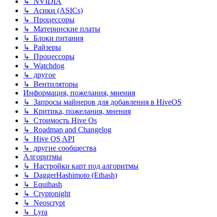
↳ NVIDIA
↳ Асики (ASICs)
↳ Процессоры
↳ Материнские платы
↳ Блоки питания
↳ Райзеры
↳ Процессоры
↳ Watchdog
↳ другое
↳ Вентиляторы
Информация, пожелания, мнения
↳ Запросы майнеров для добавления в HiveOS
↳ Критика, пожелания, мнения
↳ Стоимость Hive Os
↳ Roadmap and Changelog
↳ Hive OS API
↳ другие сообщества
Алгоритмы
↳ Настройки карт под алгоритмы
↳ DaggerHashimoto (Ethash)
↳ Equihash
↳ Cryptonight
↳ Neoscrypt
↳ Lyra