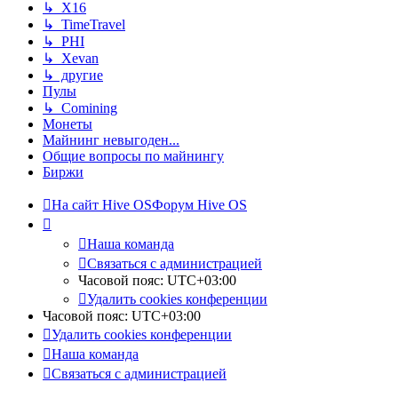
↳ X16
↳ TimeTravel
↳ PHI
↳ Xevan
↳ другие
Пулы
↳ Comining
Монеты
Майнинг невыгоден...
Общие вопросы по майнингу
Биржи
На сайт Hive OS
Форум Hive OS
Наша команда
Связаться с администрацией
Часовой пояс:
UTC+03:00
Удалить cookies конференции
Часовой пояс:
UTC+03:00
Удалить cookies конференции
Наша команда
Связаться с администрацией