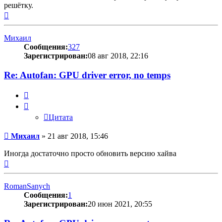
решётку.
Вернуться
к
началу
Михаил
Сообщения:
327
Зарегистрирован:
08 авг 2018, 22:16
Re: Autofan: GPU driver error, no temps
Цитата
Цитата
Сообщение
Михаил
»
21 авг 2018, 15:46
Иногда достаточно просто обновить версию хайва
Вернуться
к
началу
RomanSanych
Сообщения:
1
Зарегистрирован:
20 июн 2021, 20:55