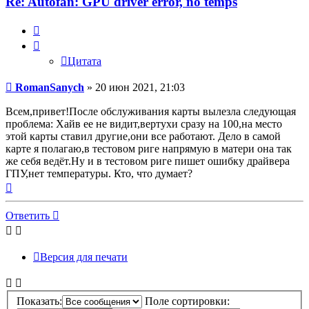
Re: Autofan: GPU driver error, no temps
Цитата
Цитата
Сообщение
RomanSanych
»
20 июн 2021, 21:03
Всем,привет!После обслуживания карты вылезла следующая
проблема: Хайв ее не видит,вертухи сразу на 100,на место
этой карты ставил другие,они все работают. Дело в самой
карте я полагаю,в тестовом риге напрямую в матери она так
же себя ведёт.Ну и в тестовом риге пишет ошибку драйвера
ГПУ,нет температуры. Кто, что думает?
Вернуться
к
началу
Ответить
Версия для печати
Показать:
Поле сортировки: