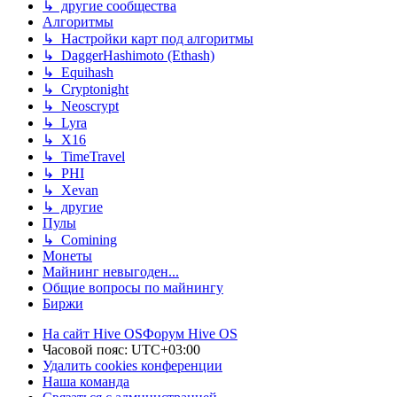
↳ другие сообщества
Алгоритмы
↳ Настройки карт под алгоритмы
↳ DaggerHashimoto (Ethash)
↳ Equihash
↳ Cryptonight
↳ Neoscrypt
↳ Lyra
↳ X16
↳ TimeTravel
↳ PHI
↳ Xevan
↳ другие
Пулы
↳ Comining
Монеты
Майнинг невыгоден...
Общие вопросы по майнингу
Биржи
На сайт Hive OS
Форум Hive OS
Часовой пояс:
UTC+03:00
Удалить cookies конференции
Наша команда