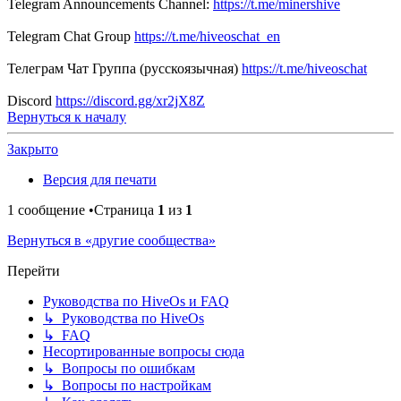
Telegram Announcements Channel:
https://t.me/minershive
Telegram Chat Group
https://t.me/hiveoschat_en
Телеграм Чат Группа (русскоязычная)
https://t.me/hiveoschat
Discord
https://discord.gg/xr2jX8Z
Вернуться к началу
Закрыто
Версия для печати
1 сообщение •Страница
1
из
1
Вернуться в «другие сообщества»
Перейти
Руководства по HiveOs и FAQ
↳ Руководства по HiveOs
↳ FAQ
Несортированные вопросы сюда
↳ Вопросы по ошибкам
↳ Вопросы по настройкам