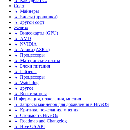
↳ Как сделать...
Софт
↳ Майнеры
↳ Биосы (прошивки)
↳ другой софт
Железо
↳ Видеокарты (GPU)
↳ AMD
↳ NVIDIA
↳ Асики (ASICs)
↳ Процессоры
↳ Материнские платы
↳ Блоки питания
↳ Райзеры
↳ Процессоры
↳ Watchdog
↳ другое
↳ Вентиляторы
Информация, пожелания, мнения
↳ Запросы майнеров для добавления в HiveOS
↳ Критика, пожелания, мнения
↳ Стоимость Hive Os
↳ Roadmap and Changelog
↳ Hive OS API