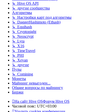
↳ Hive OS API
↳ другие сообщества
Алгоритмы
↳ Настройки карт под алгоритмы
↳ DaggerHashimoto (Ethash)
↳ Equihash
↳ Cryptonight
↳ Neoscrypt
↳ Lyra
↳ X16
↳ TimeTravel
↳ PHI
↳ Xevan
↳ другие
Пулы
↳ Comining
Монеты
Майнинг невыгоден...
Общие вопросы по майнингу
Биржи
На сайт Hive OS
Форум Hive OS
Часовой пояс:
UTC+03:00
Удалить cookies конференции