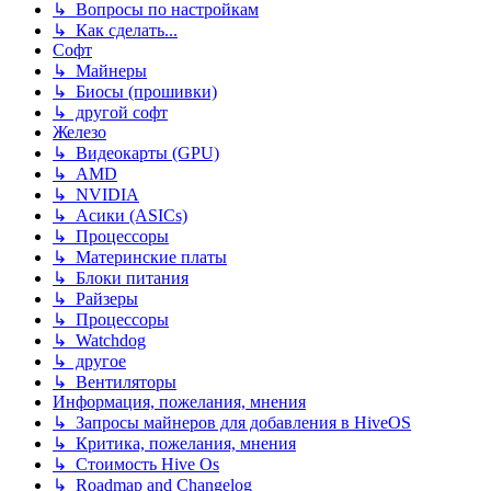
↳ Вопросы по настройкам
↳ Как сделать...
Софт
↳ Майнеры
↳ Биосы (прошивки)
↳ другой софт
Железо
↳ Видеокарты (GPU)
↳ AMD
↳ NVIDIA
↳ Асики (ASICs)
↳ Процессоры
↳ Материнские платы
↳ Блоки питания
↳ Райзеры
↳ Процессоры
↳ Watchdog
↳ другое
↳ Вентиляторы
Информация, пожелания, мнения
↳ Запросы майнеров для добавления в HiveOS
↳ Критика, пожелания, мнения
↳ Стоимость Hive Os
↳ Roadmap and Changelog