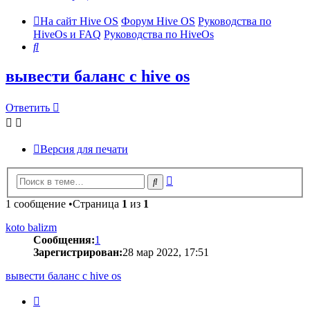
На сайт Hive OS
Форум Hive OS
Руководства по
HiveOs и FAQ
Руководства по HiveOs
Поиск
вывести баланс с hive os
Ответить
Версия для печати
Расширенный
Поиск
поиск
1 сообщение •Страница
1
из
1
koto balizm
Сообщения:
1
Зарегистрирован:
28 мар 2022, 17:51
вывести баланс с hive os
Цитата