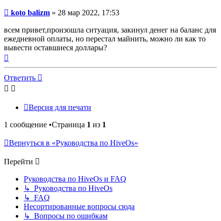
Сообщение
koto balizm
»
28 мар 2022, 17:53
всем привет,произошла ситуация, закинул денег на баланс для
ежедневной оплаты, но перестал майнить, можно ли как то
вывести оставшиеся доллары?
Вернуться
к
началу
Ответить
Версия для печати
1 сообщение •Страница
1
из
1
Вернуться в «Руководства по HiveOs»
Перейти
Руководства по HiveOs и FAQ
↳ Руководства по HiveOs
↳ FAQ
Несортированные вопросы сюда
↳ Вопросы по ошибкам