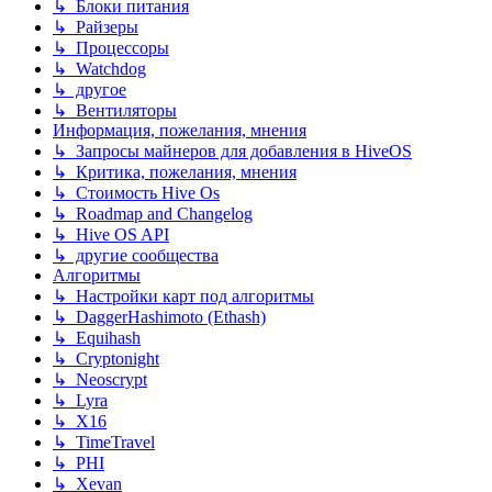
↳ Блоки питания
↳ Райзеры
↳ Процессоры
↳ Watchdog
↳ другое
↳ Вентиляторы
Информация, пожелания, мнения
↳ Запросы майнеров для добавления в HiveOS
↳ Критика, пожелания, мнения
↳ Стоимость Hive Os
↳ Roadmap and Changelog
↳ Hive OS API
↳ другие сообщества
Алгоритмы
↳ Настройки карт под алгоритмы
↳ DaggerHashimoto (Ethash)
↳ Equihash
↳ Cryptonight
↳ Neoscrypt
↳ Lyra
↳ X16
↳ TimeTravel
↳ PHI
↳ Xevan