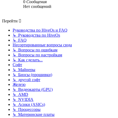
0
Сообщения
Нет сообщений
Перейти
Руководства по HiveOs и FAQ
↳ Руководства по HiveOs
↳ FAQ
Несортированные вопросы сюда
↳ Вопросы по ошибкам
↳ Вопросы по настройкам
↳ Как сделать...
Софт
↳ Майнеры
↳ Биосы (прошивки)
↳ другой софт
Железо
↳ Видеокарты (GPU)
↳ AMD
↳ NVIDIA
↳ Асики (ASICs)
↳ Процессоры
↳ Материнские платы