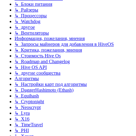
↳ Блоки питания
↳ Райзеры
↳ Процессоры
↳ Watchdog
↳ другое
↳ Вентиляторы
Информация, пожелания, мнения
↳ Запросы майнеров для добавления в HiveOS
↳ Критика, пожелания, мнения
↳ Стоимость Hive Os
↳ Roadmap and Changelog
↳ Hive OS API
↳ другие сообщества
Алгоритмы
↳ Настройки карт под алгоритмы
↳ DaggerHashimoto (Ethash)
↳ Equihash
↳ Cryptonight
↳ Neoscrypt
↳ Lyra
↳ X16
↳ TimeTravel
↳ PHI