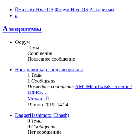
На сайт Hive OS
Форум Hive OS
Алгоритмы
Поиск
Алгоритмы
Форум
Темы
Сообщения
Последнее сообщение
Настройки карт под алгоритмы
1
Темы
1
Сообщения
Последнее сообщение
AMDMemTweak - чтение /
запись…
Перейти
Михаил
к
19 июн 2019, 14:54
последнему
сообщению
DaggerHashimoto (Ethash)
0
Темы
0
Сообщения
Нет сообщений