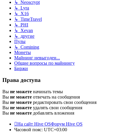
↳ Neoscrypt
↳ Lyra
↳ X16
↳ TimeTravel
↳ PHI
↳ Xevan
↳ другие
Пулы
↳ Comining
Монеты
Майнинг невыгоден...
Общие вопросы по майнингу
Биржи
Права доступа
Вы
не можете
начинать темы
Вы
не можете
отвечать на сообщения
Вы
не можете
редактировать свои сообщения
Вы
не можете
удалять свои сообщения
Вы
не можете
добавлять вложения
На сайт Hive OS
Форум Hive OS
Часовой пояс:
UTC+03:00