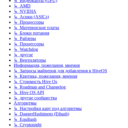
↳ Видеокарты (GPU)
↳ AMD
↳ NVIDIA
↳ Асики (ASICs)
↳ Процессоры
↳ Материнские платы
↳ Блоки питания
↳ Райзеры
↳ Процессоры
↳ Watchdog
↳ другое
↳ Вентиляторы
Информация, пожелания, мнения
↳ Запросы майнеров для добавления в HiveOS
↳ Критика, пожелания, мнения
↳ Стоимость Hive Os
↳ Roadmap and Changelog
↳ Hive OS API
↳ другие сообщества
Алгоритмы
↳ Настройки карт под алгоритмы
↳ DaggerHashimoto (Ethash)
↳ Equihash
↳ Cryptonight