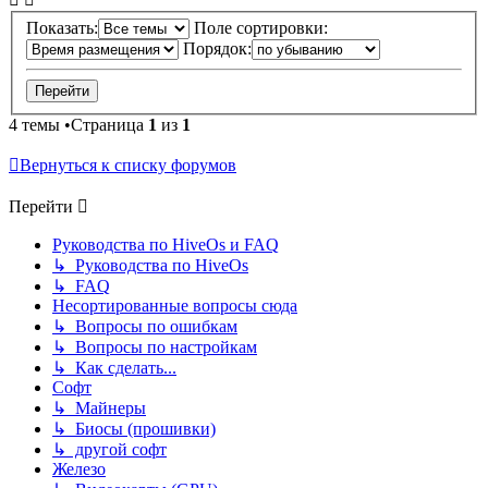
Показать:
Поле сортировки:
Порядок:
4 темы •Страница
1
из
1
Вернуться к списку форумов
Перейти
Руководства по HiveOs и FAQ
↳ Руководства по HiveOs
↳ FAQ
Несортированные вопросы сюда
↳ Вопросы по ошибкам
↳ Вопросы по настройкам
↳ Как сделать...
Софт
↳ Майнеры
↳ Биосы (прошивки)
↳ другой софт
Железо