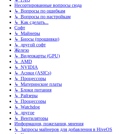
Несортированные вопросы сюда
↳ Вопросы по ошибкам
↳ Вопросы по настройкам
↳ Как сделать...
Софт
↳ Майнеры
↳ Биосы (прошивки)
↳ другой софт
Железо
↳ Видеокарты (GPU)
↳ AMD
↳ NVIDIA
↳ Асики (ASICs)
↳ Процессоры
↳ Материнские платы
↳ Блоки питания
↳ Райзеры
↳ Процессоры
↳ Watchdog
↳ другое
↳ Вентиляторы
Информация, пожелания, мнения
↳ Запросы майнеров для добавления в HiveOS