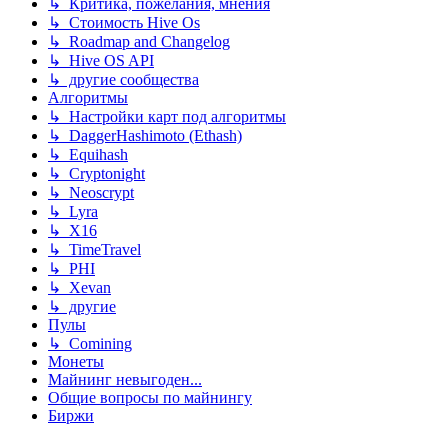
↳ Критика, пожелания, мнения
↳ Стоимость Hive Os
↳ Roadmap and Changelog
↳ Hive OS API
↳ другие сообщества
Алгоритмы
↳ Настройки карт под алгоритмы
↳ DaggerHashimoto (Ethash)
↳ Equihash
↳ Cryptonight
↳ Neoscrypt
↳ Lyra
↳ X16
↳ TimeTravel
↳ PHI
↳ Xevan
↳ другие
Пулы
↳ Comining
Монеты
Майнинг невыгоден...
Общие вопросы по майнингу
Биржи