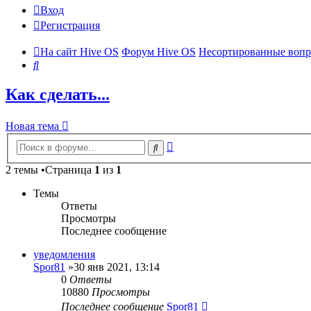
Вход
Регистрация
На сайт Hive OS
Форум Hive OS
Несортированные вопр
Поиск
Как сделать...
Новая тема
Расширенный
Поиск
поиск
2 темы •Страница
1
из
1
Темы
Ответы
Просмотры
Последнее сообщение
уведомления
Spor81
»30 янв 2021, 13:14
0
Ответы
10880
Просмотры
Последнее сообщение
Spor81