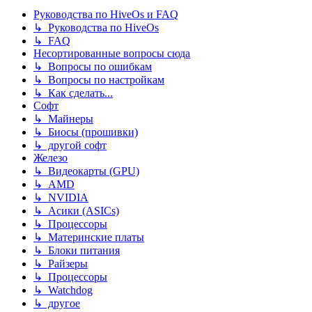
Руководства по HiveOs и FAQ
↳ Руководства по HiveOs
↳ FAQ
Несортированные вопросы сюда
↳ Вопросы по ошибкам
↳ Вопросы по настройкам
↳ Как сделать...
Софт
↳ Майнеры
↳ Биосы (прошивки)
↳ другой софт
Железо
↳ Видеокарты (GPU)
↳ AMD
↳ NVIDIA
↳ Асики (ASICs)
↳ Процессоры
↳ Материнские платы
↳ Блоки питания
↳ Райзеры
↳ Процессоры
↳ Watchdog
↳ другое