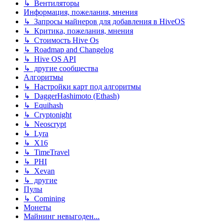
↳ Вентиляторы
Информация, пожелания, мнения
↳ Запросы майнеров для добавления в HiveOS
↳ Критика, пожелания, мнения
↳ Стоимость Hive Os
↳ Roadmap and Changelog
↳ Hive OS API
↳ другие сообщества
Алгоритмы
↳ Настройки карт под алгоритмы
↳ DaggerHashimoto (Ethash)
↳ Equihash
↳ Cryptonight
↳ Neoscrypt
↳ Lyra
↳ X16
↳ TimeTravel
↳ PHI
↳ Xevan
↳ другие
Пулы
↳ Comining
Монеты
Майнинг невыгоден...