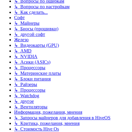
↳ Вопросы по ошибкам
↳ Вопросы по настройкам
↳ Как сделать...
Софт
↳ Майнеры
↳ Биосы (прошивки)
↳ другой софт
Железо
↳ Видеокарты (GPU)
↳ AMD
↳ NVIDIA
↳ Асики (ASICs)
↳ Процессоры
↳ Материнские платы
↳ Блоки питания
↳ Райзеры
↳ Процессоры
↳ Watchdog
↳ другое
↳ Вентиляторы
Информация, пожелания, мнения
↳ Запросы майнеров для добавления в HiveOS
↳ Критика, пожелания, мнения
↳ Стоимость Hive Os