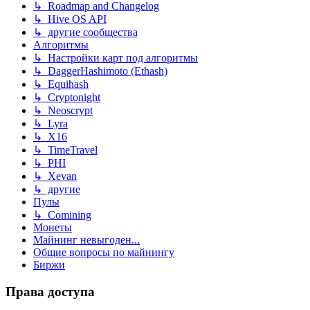
↳ Roadmap and Changelog
↳ Hive OS API
↳ другие сообщества
Алгоритмы
↳ Настройки карт под алгоритмы
↳ DaggerHashimoto (Ethash)
↳ Equihash
↳ Cryptonight
↳ Neoscrypt
↳ Lyra
↳ X16
↳ TimeTravel
↳ PHI
↳ Xevan
↳ другие
Пулы
↳ Comining
Монеты
Майнинг невыгоден...
Общие вопросы по майнингу
Биржи
Права доступа