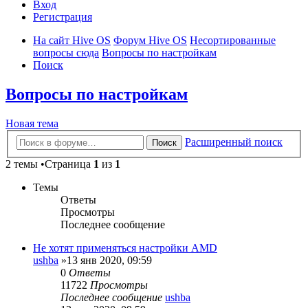
Вход
Регистрация
На сайт Hive OS
Форум Hive OS
Несортированные
вопросы сюда
Вопросы по настройкам
Поиск
Вопросы по настройкам
Новая тема
Расширенный поиск
Поиск
2 темы •Страница
1
из
1
Темы
Ответы
Просмотры
Последнее сообщение
Не хотят применяться настройки AMD
ushba
»13 янв 2020, 09:59
0
Ответы
11722
Просмотры
Последнее сообщение
ushba