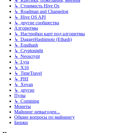
↳ Критика, пожелания, мнения
↳ Стоимость Hive Os
↳ Roadmap and Changelog
↳ Hive OS API
↳ другие сообщества
Алгоритмы
↳ Настройки карт под алгоритмы
↳ DaggerHashimoto (Ethash)
↳ Equihash
↳ Cryptonight
↳ Neoscrypt
↳ Lyra
↳ X16
↳ TimeTravel
↳ PHI
↳ Xevan
↳ другие
Пулы
↳ Comining
Монеты
Майнинг невыгоден...
Общие вопросы по майнингу
Биржи