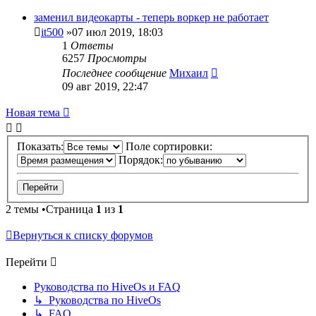
заменил видеокарты - теперь воркер не работает
it500
»07 июл 2019, 18:03
1
Ответы
6257
Просмотры
Последнее сообщение
Михаил
09 авг 2019, 22:47
Новая тема
Показать:
Поле сортировки:
Порядок:
2 темы •Страница
1
из
1
Вернуться к списку форумов
Перейти
Руководства по HiveOs и FAQ
↳ Руководства по HiveOs
↳ FAQ