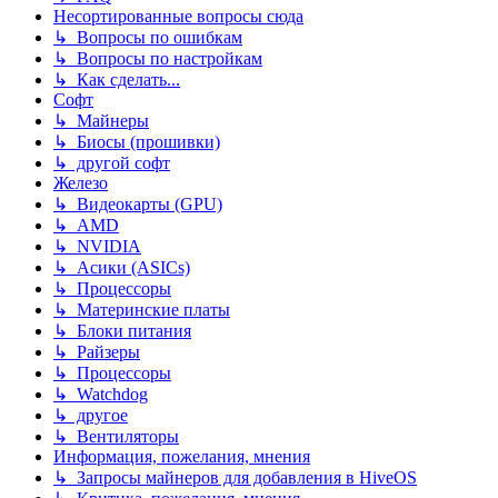
Несортированные вопросы сюда
↳ Вопросы по ошибкам
↳ Вопросы по настройкам
↳ Как сделать...
Софт
↳ Майнеры
↳ Биосы (прошивки)
↳ другой софт
Железо
↳ Видеокарты (GPU)
↳ AMD
↳ NVIDIA
↳ Асики (ASICs)
↳ Процессоры
↳ Материнские платы
↳ Блоки питания
↳ Райзеры
↳ Процессоры
↳ Watchdog
↳ другое
↳ Вентиляторы
Информация, пожелания, мнения
↳ Запросы майнеров для добавления в HiveOS