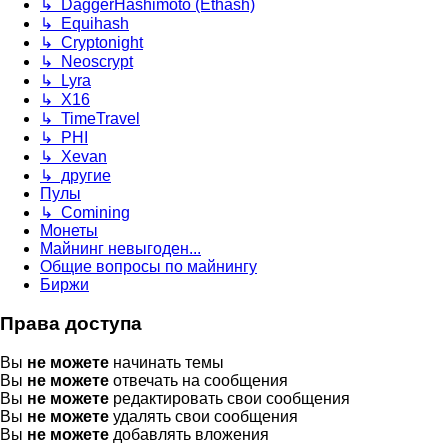
↳ DaggerHashimoto (Ethash)
↳ Equihash
↳ Cryptonight
↳ Neoscrypt
↳ Lyra
↳ X16
↳ TimeTravel
↳ PHI
↳ Xevan
↳ другие
Пулы
↳ Comining
Монеты
Майнинг невыгоден...
Общие вопросы по майнингу
Биржи
Права доступа
Вы
не можете
начинать темы
Вы
не можете
отвечать на сообщения
Вы
не можете
редактировать свои сообщения
Вы
не можете
удалять свои сообщения
Вы
не можете
добавлять вложения