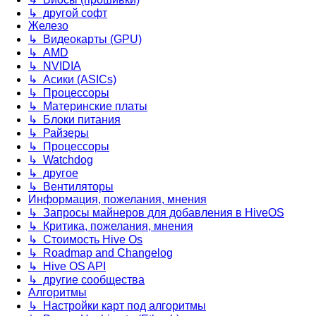
↳ другой софт
Железо
↳ Видеокарты (GPU)
↳ AMD
↳ NVIDIA
↳ Асики (ASICs)
↳ Процессоры
↳ Материнские платы
↳ Блоки питания
↳ Райзеры
↳ Процессоры
↳ Watchdog
↳ другое
↳ Вентиляторы
Информация, пожелания, мнения
↳ Запросы майнеров для добавления в HiveOS
↳ Критика, пожелания, мнения
↳ Стоимость Hive Os
↳ Roadmap and Changelog
↳ Hive OS API
↳ другие сообщества
Алгоритмы
↳ Настройки карт под алгоритмы