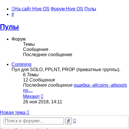
На сайт Hive OS
Форум Hive OS
Пулы
Поиск
Пулы
Форум
Темы
Сообщения
Последнее сообщение
Comining
Пул для SOLO, PPLNT, PROP (приватные группы).
6
Темы
12
Сообщения
Последнее сообщение
ошибка -allcoins -allpools
по…
Перейти
Михаил
к
26 ноя 2018, 14:11
последнему
сообщению
Новая тема
Расширенный
Поиск
поиск