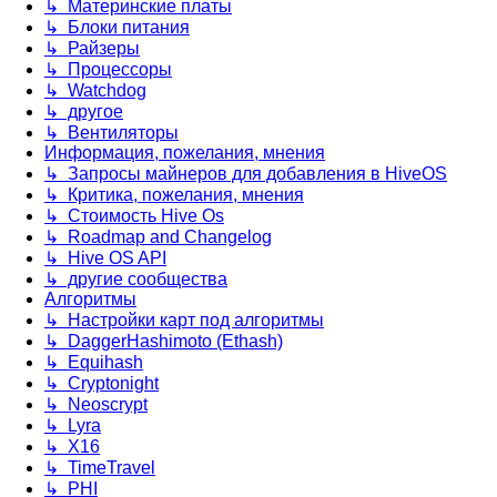
↳ Материнские платы
↳ Блоки питания
↳ Райзеры
↳ Процессоры
↳ Watchdog
↳ другое
↳ Вентиляторы
Информация, пожелания, мнения
↳ Запросы майнеров для добавления в HiveOS
↳ Критика, пожелания, мнения
↳ Стоимость Hive Os
↳ Roadmap and Changelog
↳ Hive OS API
↳ другие сообщества
Алгоритмы
↳ Настройки карт под алгоритмы
↳ DaggerHashimoto (Ethash)
↳ Equihash
↳ Cryptonight
↳ Neoscrypt
↳ Lyra
↳ X16
↳ TimeTravel
↳ PHI