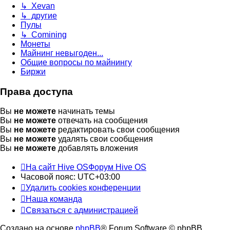
↳ Xevan
↳ другие
Пулы
↳ Comining
Монеты
Майнинг невыгоден...
Общие вопросы по майнингу
Биржи
Права доступа
Вы
не можете
начинать темы
Вы
не можете
отвечать на сообщения
Вы
не можете
редактировать свои сообщения
Вы
не можете
удалять свои сообщения
Вы
не можете
добавлять вложения
На сайт Hive OS
Форум Hive OS
Часовой пояс:
UTC+03:00
Удалить cookies конференции
Наша команда
Связаться с администрацией
Создано на основе
phpBB
® Forum Software © phpBB