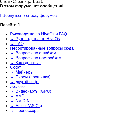
0 тем •Страница
1
из
1
В этом форуме нет сообщений.
Вернуться к списку форумов
Перейти
Руководства по HiveOs и FAQ
↳ Руководства по HiveOs
↳ FAQ
Несортированные вопросы сюда
↳ Вопросы по ошибкам
↳ Вопросы по настройкам
↳ Как сделать...
Софт
↳ Майнеры
↳ Биосы (прошивки)
↳ другой софт
Железо
↳ Видеокарты (GPU)
↳ AMD
↳ NVIDIA
↳ Асики (ASICs)
↳ Процессоры