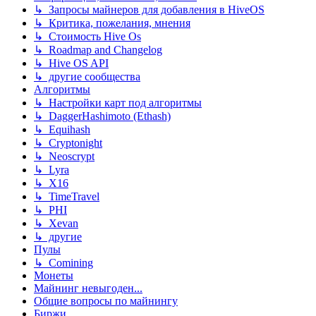
↳ Запросы майнеров для добавления в HiveOS
↳ Критика, пожелания, мнения
↳ Стоимость Hive Os
↳ Roadmap and Changelog
↳ Hive OS API
↳ другие сообщества
Алгоритмы
↳ Настройки карт под алгоритмы
↳ DaggerHashimoto (Ethash)
↳ Equihash
↳ Cryptonight
↳ Neoscrypt
↳ Lyra
↳ X16
↳ TimeTravel
↳ PHI
↳ Xevan
↳ другие
Пулы
↳ Comining
Монеты
Майнинг невыгоден...
Общие вопросы по майнингу
Биржи