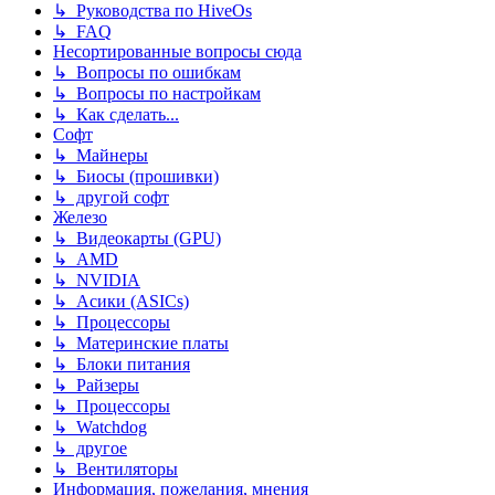
↳ Руководства по HiveOs
↳ FAQ
Несортированные вопросы сюда
↳ Вопросы по ошибкам
↳ Вопросы по настройкам
↳ Как сделать...
Софт
↳ Майнеры
↳ Биосы (прошивки)
↳ другой софт
Железо
↳ Видеокарты (GPU)
↳ AMD
↳ NVIDIA
↳ Асики (ASICs)
↳ Процессоры
↳ Материнские платы
↳ Блоки питания
↳ Райзеры
↳ Процессоры
↳ Watchdog
↳ другое
↳ Вентиляторы
Информация, пожелания, мнения