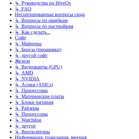
↳ Руководства по HiveOs
↳ FAQ
Несортированные вопросы сюда
↳ Вопросы по ошибкам
↳ Вопросы по настройкам
↳ Как сделать...
Софт
↳ Майнеры
↳ Биосы (прошивки)
↳ другой софт
Железо
↳ Видеокарты (GPU)
↳ AMD
↳ NVIDIA
↳ Асики (ASICs)
↳ Процессоры
↳ Материнские платы
↳ Блоки питания
↳ Райзеры
↳ Процессоры
↳ Watchdog
↳ другое
↳ Вентиляторы
Информация, пожелания, мнения