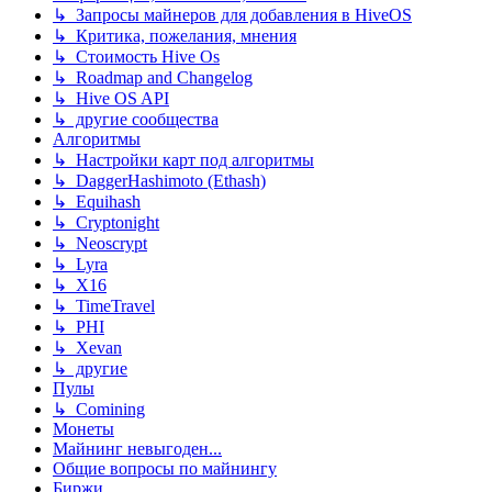
↳ Запросы майнеров для добавления в HiveOS
↳ Критика, пожелания, мнения
↳ Стоимость Hive Os
↳ Roadmap and Changelog
↳ Hive OS API
↳ другие сообщества
Алгоритмы
↳ Настройки карт под алгоритмы
↳ DaggerHashimoto (Ethash)
↳ Equihash
↳ Cryptonight
↳ Neoscrypt
↳ Lyra
↳ X16
↳ TimeTravel
↳ PHI
↳ Xevan
↳ другие
Пулы
↳ Comining
Монеты
Майнинг невыгоден...
Общие вопросы по майнингу
Биржи