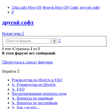
На сайт Hive OS
Форум Hive OS
Софт
другой софт
Поиск
другой софт
Новая тема
Расширенный
Поиск
поиск
0 тем •Страница
1
из
1
В этом форуме нет сообщений.
Вернуться к списку форумов
Перейти
Руководства по HiveOs и FAQ
↳ Руководства по HiveOs
↳ FAQ
Несортированные вопросы сюда
↳ Вопросы по ошибкам
↳ Вопросы по настройкам
↳ Как сделать...