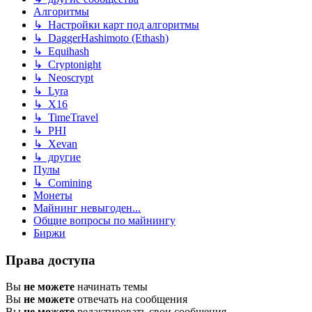
Алгоритмы
↳ Настройки карт под алгоритмы
↳ DaggerHashimoto (Ethash)
↳ Equihash
↳ Cryptonight
↳ Neoscrypt
↳ Lyra
↳ X16
↳ TimeTravel
↳ PHI
↳ Xevan
↳ другие
Пулы
↳ Comining
Монеты
Майнинг невыгоден...
Общие вопросы по майнингу
Биржи
Права доступа
Вы
не можете
начинать темы
Вы
не можете
отвечать на сообщения
Вы
не можете
редактировать свои сообщения