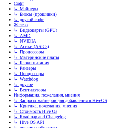
Софт
↳ Майнеры
↳ Биосы (прошивки)
↳ другой софт
Железо
↳ Видеокарты (GPU)
↳ AMD
↳ NVIDIA
↳ Асики (ASICs)
↳ Процессоры
↳ Материнские платы
↳ Блоки питания
↳ Райзеры
↳ Процессоры
↳ Watchdog
↳ другое
↳ Вентиляторы
Информация, пожелания, мнения
↳ Запросы майнеров для добавления в HiveOS
↳ Критика, пожелания, мнения
↳ Стоимость Hive Os
↳ Roadmap and Changelog
↳ Hive OS API
↳ другие сообщества