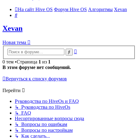
На сайт Hive OS
Форум Hive OS
Алгоритмы
Xevan
Поиск
Xevan
Новая тема
Расширенный
Поиск
поиск
0 тем •Страница
1
из
1
В этом форуме нет сообщений.
Вернуться к списку форумов
Перейти
Руководства по HiveOs и FAQ
↳ Руководства по HiveOs
↳ FAQ
Несортированные вопросы сюда
↳ Вопросы по ошибкам
↳ Вопросы по настройкам
↳ Как сделать...