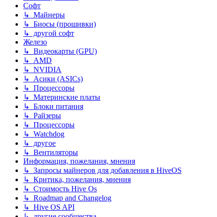
Софт
↳ Майнеры
↳ Биосы (прошивки)
↳ другой софт
Железо
↳ Видеокарты (GPU)
↳ AMD
↳ NVIDIA
↳ Асики (ASICs)
↳ Процессоры
↳ Материнские платы
↳ Блоки питания
↳ Райзеры
↳ Процессоры
↳ Watchdog
↳ другое
↳ Вентиляторы
Информация, пожелания, мнения
↳ Запросы майнеров для добавления в HiveOS
↳ Критика, пожелания, мнения
↳ Стоимость Hive Os
↳ Roadmap and Changelog
↳ Hive OS API
↳ другие сообщества