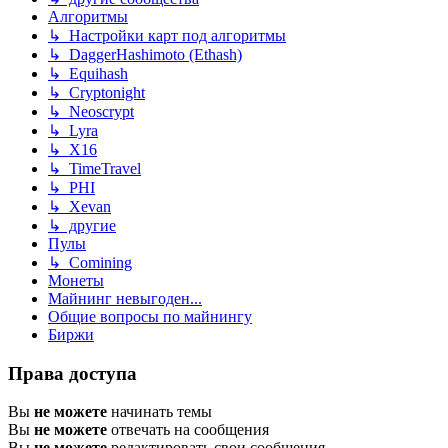
Алгоритмы
↳ Настройки карт под алгоритмы
↳ DaggerHashimoto (Ethash)
↳ Equihash
↳ Cryptonight
↳ Neoscrypt
↳ Lyra
↳ X16
↳ TimeTravel
↳ PHI
↳ Xevan
↳ другие
Пулы
↳ Comining
Монеты
Майнинг невыгоден...
Общие вопросы по майнингу
Биржи
Права доступа
Вы
не можете
начинать темы
Вы
не можете
отвечать на сообщения
Вы
не можете
редактировать свои сообщения