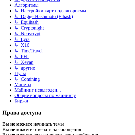
Алгоритмы
↳ Настройки карт под алгоритмы
↳ DaggerHashimoto (Ethash)
↳ Equihash
↳ Cryptonight
↳ Neoscrypt
↳ Lyra
↳ X16
↳ TimeTravel
↳ PHI
↳ Xevan
↳ другие
Пулы
↳ Comining
Монеты
Майнинг невыгоден...
Общие вопросы по майнингу
Биржи
Права доступа
Вы
не можете
начинать темы
Вы
не можете
отвечать на сообщения
Вы
не можете
редактировать свои сообщения