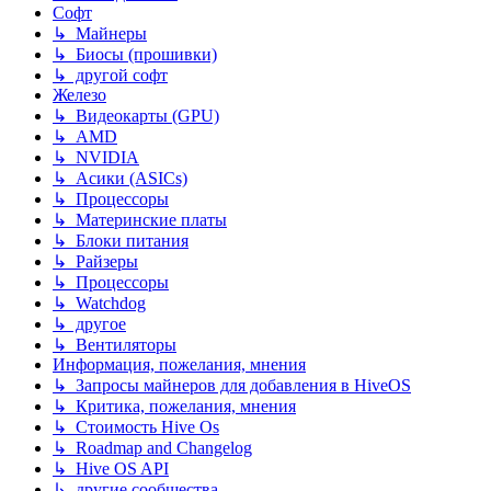
Софт
↳ Майнеры
↳ Биосы (прошивки)
↳ другой софт
Железо
↳ Видеокарты (GPU)
↳ AMD
↳ NVIDIA
↳ Асики (ASICs)
↳ Процессоры
↳ Материнские платы
↳ Блоки питания
↳ Райзеры
↳ Процессоры
↳ Watchdog
↳ другое
↳ Вентиляторы
Информация, пожелания, мнения
↳ Запросы майнеров для добавления в HiveOS
↳ Критика, пожелания, мнения
↳ Стоимость Hive Os
↳ Roadmap and Changelog
↳ Hive OS API
↳ другие сообщества