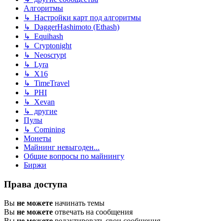
Алгоритмы
↳ Настройки карт под алгоритмы
↳ DaggerHashimoto (Ethash)
↳ Equihash
↳ Cryptonight
↳ Neoscrypt
↳ Lyra
↳ X16
↳ TimeTravel
↳ PHI
↳ Xevan
↳ другие
Пулы
↳ Comining
Монеты
Майнинг невыгоден...
Общие вопросы по майнингу
Биржи
Права доступа
Вы
не можете
начинать темы
Вы
не можете
отвечать на сообщения
Вы
не можете
редактировать свои сообщения