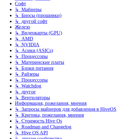
Софт
↳ Майнеры
↳ Биосы (прошивки)
↳ другой софт
Железо
↳ Видеокарты (GPU)
↳ AMD
↳ NVIDIA
↳ Асики (ASICs)
↳ Процессоры
↳ Материнские платы
↳ Блоки питания
↳ Райзеры
↳ Процессоры
↳ Watchdog
↳ другое
↳ Вентиляторы
Информация, пожелания, мнения
↳ Запросы майнеров для добавления в HiveOS
↳ Критика, пожелания, мнения
↳ Стоимость Hive Os
↳ Roadmap and Changelog
↳ Hive OS API
↳ другие сообщества