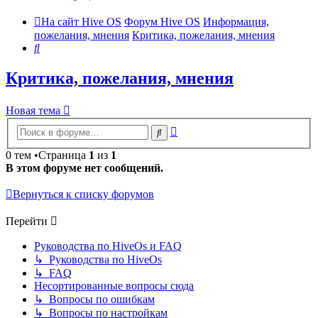
На сайт Hive OS
Форум Hive OS
Информация,
пожелания, мнения
Критика, пожелания, мнения
Поиск
Критика, пожелания, мнения
Новая тема
Расширенный
Поиск
поиск
0 тем •Страница
1
из
1
В этом форуме нет сообщений.
Вернуться к списку форумов
Перейти
Руководства по HiveOs и FAQ
↳ Руководства по HiveOs
↳ FAQ
Несортированные вопросы сюда
↳ Вопросы по ошибкам
↳ Вопросы по настройкам