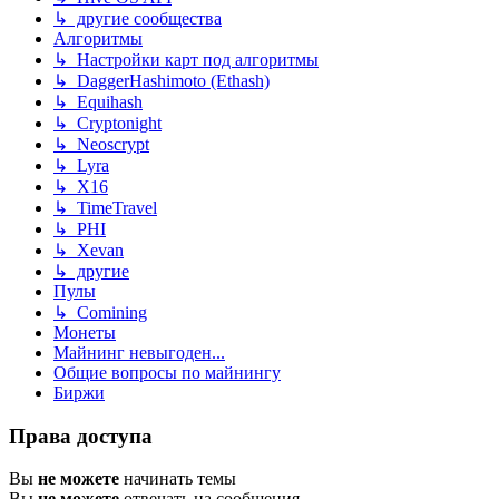
↳ другие сообщества
Алгоритмы
↳ Настройки карт под алгоритмы
↳ DaggerHashimoto (Ethash)
↳ Equihash
↳ Cryptonight
↳ Neoscrypt
↳ Lyra
↳ X16
↳ TimeTravel
↳ PHI
↳ Xevan
↳ другие
Пулы
↳ Comining
Монеты
Майнинг невыгоден...
Общие вопросы по майнингу
Биржи
Права доступа
Вы
не можете
начинать темы
Вы
не можете
отвечать на сообщения