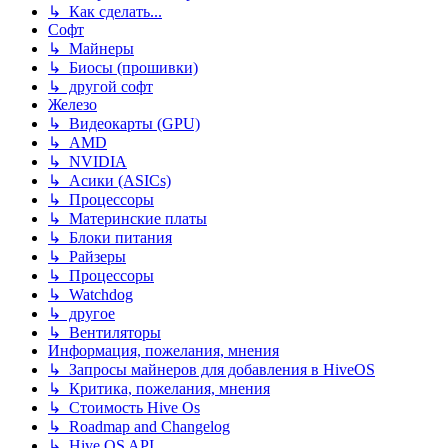
↳ Как сделать...
Софт
↳ Майнеры
↳ Биосы (прошивки)
↳ другой софт
Железо
↳ Видеокарты (GPU)
↳ AMD
↳ NVIDIA
↳ Асики (ASICs)
↳ Процессоры
↳ Материнские платы
↳ Блоки питания
↳ Райзеры
↳ Процессоры
↳ Watchdog
↳ другое
↳ Вентиляторы
Информация, пожелания, мнения
↳ Запросы майнеров для добавления в HiveOS
↳ Критика, пожелания, мнения
↳ Стоимость Hive Os
↳ Roadmap and Changelog
↳ Hive OS API