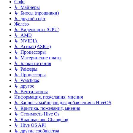
Софт
↳ Майнеры
↳ Биосы (прошивки)
↳ другой софт
Железо
↳ Видеокарты (GPU)
↳ AMD
↳ NVIDIA
↳ Асики (ASICs)
↳ Процессоры
↳ Материнские платы
↳ Блоки питания
↳ Райзеры
↳ Процессоры
↳ Watchdog
↳ другое
↳ Вентиляторы
Информация, пожелания, мнения
↳ Запросы майнеров для добавления в HiveOS
↳ Критика, пожелания, мнения
↳ Стоимость Hive Os
↳ Roadmap and Changelog
↳ Hive OS API
↳ другие сообщества