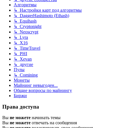
Алгоритмы
↳ Настройки карт под алгоритмы
↳ DaggerHashimoto (Ethash)
↳ Equihash
↳ Cryptonight
↳ Neoscrypt
↳ Lyra
↳ X16
↳ TimeTravel
↳ PHI
↳ Xevan
↳ другие
Пулы
↳ Comining
Монеты
Майнинг невыгоден...
Общие вопросы по майнингу
Биржи
Права доступа
Вы
не можете
начинать темы
Вы
не можете
отвечать на сообщения
Вы
не можете
редактировать свои сообщения