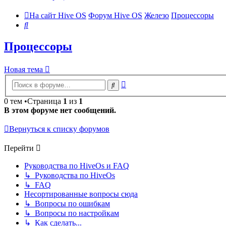
На сайт Hive OS
Форум Hive OS
Железо
Процессоры
Поиск
Процессоры
Новая тема
Расширенный
Поиск
поиск
0 тем •Страница
1
из
1
В этом форуме нет сообщений.
Вернуться к списку форумов
Перейти
Руководства по HiveOs и FAQ
↳ Руководства по HiveOs
↳ FAQ
Несортированные вопросы сюда
↳ Вопросы по ошибкам
↳ Вопросы по настройкам
↳ Как сделать...