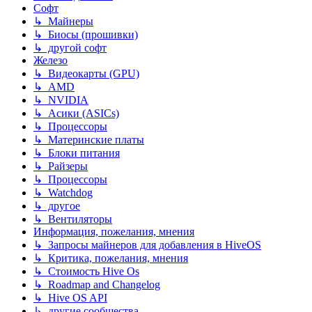
Софт
↳ Майнеры
↳ Биосы (прошивки)
↳ другой софт
Железо
↳ Видеокарты (GPU)
↳ AMD
↳ NVIDIA
↳ Асики (ASICs)
↳ Процессоры
↳ Материнские платы
↳ Блоки питания
↳ Райзеры
↳ Процессоры
↳ Watchdog
↳ другое
↳ Вентиляторы
Информация, пожелания, мнения
↳ Запросы майнеров для добавления в HiveOS
↳ Критика, пожелания, мнения
↳ Стоимость Hive Os
↳ Roadmap and Changelog
↳ Hive OS API
↳ другие сообщества