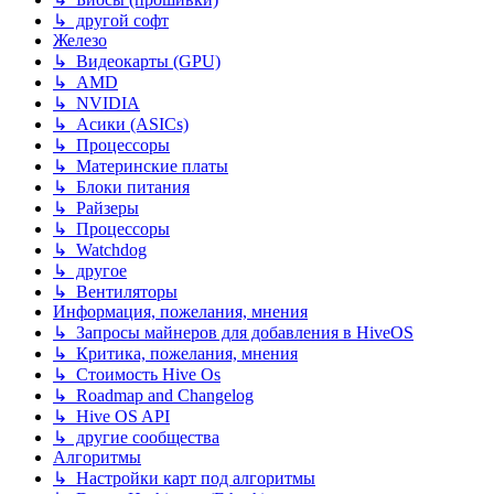
↳ другой софт
Железо
↳ Видеокарты (GPU)
↳ AMD
↳ NVIDIA
↳ Асики (ASICs)
↳ Процессоры
↳ Материнские платы
↳ Блоки питания
↳ Райзеры
↳ Процессоры
↳ Watchdog
↳ другое
↳ Вентиляторы
Информация, пожелания, мнения
↳ Запросы майнеров для добавления в HiveOS
↳ Критика, пожелания, мнения
↳ Стоимость Hive Os
↳ Roadmap and Changelog
↳ Hive OS API
↳ другие сообщества
Алгоритмы
↳ Настройки карт под алгоритмы