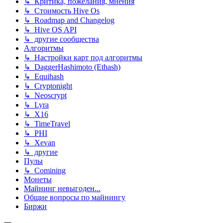
↳ Критика, пожелания, мнения
↳ Стоимость Hive Os
↳ Roadmap and Changelog
↳ Hive OS API
↳ другие сообщества
Алгоритмы
↳ Настройки карт под алгоритмы
↳ DaggerHashimoto (Ethash)
↳ Equihash
↳ Cryptonight
↳ Neoscrypt
↳ Lyra
↳ X16
↳ TimeTravel
↳ PHI
↳ Xevan
↳ другие
Пулы
↳ Comining
Монеты
Майнинг невыгоден...
Общие вопросы по майнингу
Биржи