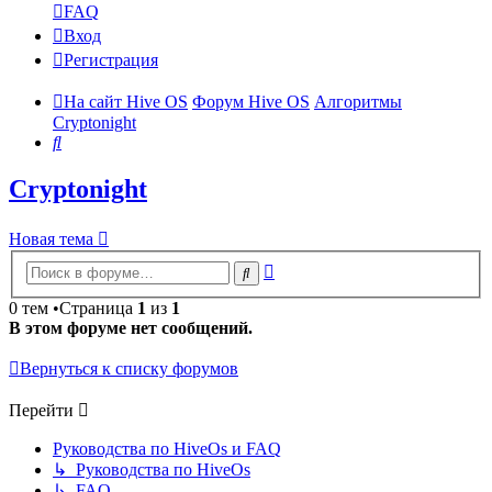
FAQ
Вход
Регистрация
На сайт Hive OS
Форум Hive OS
Алгоритмы
Cryptonight
Поиск
Cryptonight
Новая тема
Расширенный
Поиск
поиск
0 тем •Страница
1
из
1
В этом форуме нет сообщений.
Вернуться к списку форумов
Перейти
Руководства по HiveOs и FAQ
↳ Руководства по HiveOs
↳ FAQ