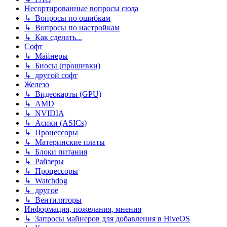
Несортированные вопросы сюда
↳ Вопросы по ошибкам
↳ Вопросы по настройкам
↳ Как сделать...
Софт
↳ Майнеры
↳ Биосы (прошивки)
↳ другой софт
Железо
↳ Видеокарты (GPU)
↳ AMD
↳ NVIDIA
↳ Асики (ASICs)
↳ Процессоры
↳ Материнские платы
↳ Блоки питания
↳ Райзеры
↳ Процессоры
↳ Watchdog
↳ другое
↳ Вентиляторы
Информация, пожелания, мнения
↳ Запросы майнеров для добавления в HiveOS