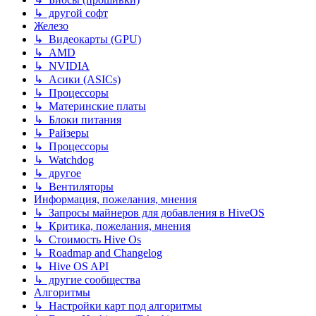
↳ другой софт
Железо
↳ Видеокарты (GPU)
↳ AMD
↳ NVIDIA
↳ Асики (ASICs)
↳ Процессоры
↳ Материнские платы
↳ Блоки питания
↳ Райзеры
↳ Процессоры
↳ Watchdog
↳ другое
↳ Вентиляторы
Информация, пожелания, мнения
↳ Запросы майнеров для добавления в HiveOS
↳ Критика, пожелания, мнения
↳ Стоимость Hive Os
↳ Roadmap and Changelog
↳ Hive OS API
↳ другие сообщества
Алгоритмы
↳ Настройки карт под алгоритмы