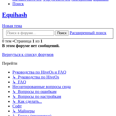
Поиск
Equihash
Новая тема
Расширенный поиск
Поиск
0 тем •Страница
1
из
1
В этом форуме нет сообщений.
Вернуться к списку форумов
Перейти
Руководства по HiveOs и FAQ
↳ Руководства по HiveOs
↳ FAQ
Несортированные вопросы сюда
↳ Вопросы по ошибкам
↳ Вопросы по настройкам
↳ Как сделать...
Софт
↳ Майнеры
↳ Биосы (прошивки)