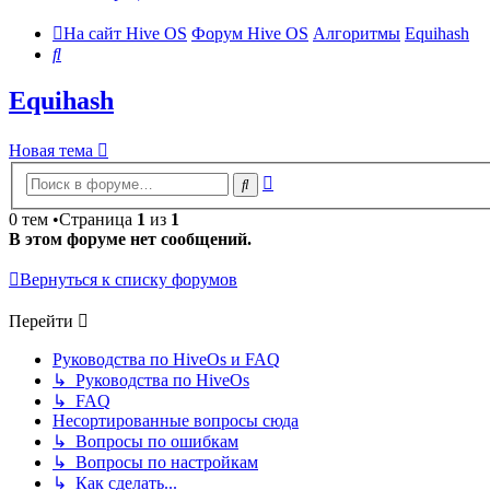
На сайт Hive OS
Форум Hive OS
Алгоритмы
Equihash
Поиск
Equihash
Новая тема
Расширенный
Поиск
поиск
0 тем •Страница
1
из
1
В этом форуме нет сообщений.
Вернуться к списку форумов
Перейти
Руководства по HiveOs и FAQ
↳ Руководства по HiveOs
↳ FAQ
Несортированные вопросы сюда
↳ Вопросы по ошибкам
↳ Вопросы по настройкам
↳ Как сделать...