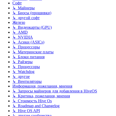
Софт
↳ Майнеры
↳ Биосы (прошивки)
↳ другой софт
Железо
↳ Видеокарты (GPU)
↳ AMD
↳ NVIDIA
↳ Асики (ASICs)
↳ Процессоры
↳ Материнские платы
↳ Блоки питания
↳ Райзеры
↳ Процессоры
↳ Watchdog
↳ другое
↳ Вентиляторы
Информация, пожелания, мнения
↳ Запросы майнеров для добавления в HiveOS
↳ Критика, пожелания, мнения
↳ Стоимость Hive Os
↳ Roadmap and Changelog
↳ Hive OS API
↳ другие сообщества