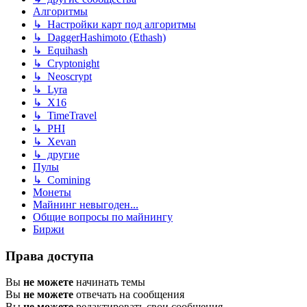
Алгоритмы
↳ Настройки карт под алгоритмы
↳ DaggerHashimoto (Ethash)
↳ Equihash
↳ Cryptonight
↳ Neoscrypt
↳ Lyra
↳ X16
↳ TimeTravel
↳ PHI
↳ Xevan
↳ другие
Пулы
↳ Comining
Монеты
Майнинг невыгоден...
Общие вопросы по майнингу
Биржи
Права доступа
Вы
не можете
начинать темы
Вы
не можете
отвечать на сообщения
Вы
не можете
редактировать свои сообщения