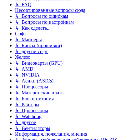
↳ FAQ
Несортированные вопросы сюда
↳ Вопросы по ошибкам
↳ Вопросы по настройкам
↳ Как сделать...
Софт
↳ Майнеры
↳ Биосы (прошивки)
↳ другой софт
Железо
↳ Видеокарты (GPU)
↳ AMD
↳ NVIDIA
↳ Асики (ASICs)
↳ Процессоры
↳ Материнские платы
↳ Блоки питания
↳ Райзеры
↳ Процессоры
↳ Watchdog
↳ другое
↳ Вентиляторы
Информация, пожелания, мнения
↳ Запросы майнеров для добавления в HiveOS