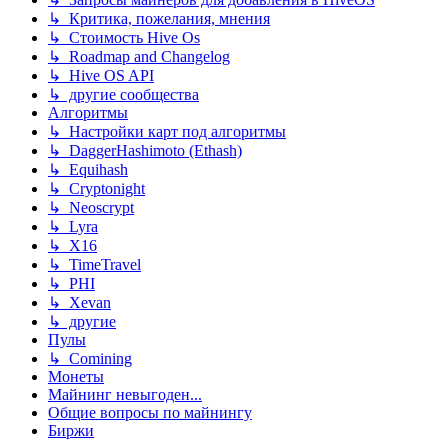
↳ Критика, пожелания, мнения
↳ Стоимость Hive Os
↳ Roadmap and Changelog
↳ Hive OS API
↳ другие сообщества
Алгоритмы
↳ Настройки карт под алгоритмы
↳ DaggerHashimoto (Ethash)
↳ Equihash
↳ Cryptonight
↳ Neoscrypt
↳ Lyra
↳ X16
↳ TimeTravel
↳ PHI
↳ Xevan
↳ другие
Пулы
↳ Comining
Монеты
Майнинг невыгоден...
Общие вопросы по майнингу
Биржи