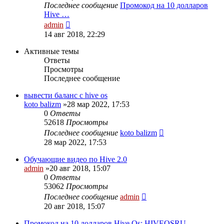
Последнее сообщение
Промокод на 10 долларов
Hive …
Перейти
admin
к
14 авг 2018, 22:29
последнему
сообщению
Активные темы
Ответы
Просмотры
Последнее сообщение
вывести баланс с hive os
koto balizm
»28 мар 2022, 17:53
0
Ответы
52618
Просмотры
Последнее сообщение
koto balizm
28 мар 2022, 17:53
Обучающие видео по Hive 2.0
admin
»20 авг 2018, 15:07
0
Ответы
53062
Просмотры
Последнее сообщение
admin
20 авг 2018, 15:07
Промокод на 10 долларов Hive Os: HIVEOSRU