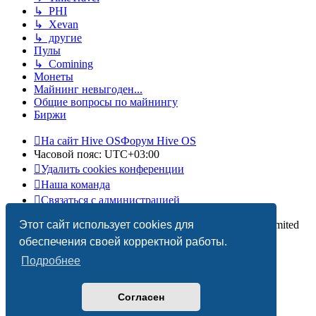
↳ PHI
↳ Xevan
↳ другие
Пулы
↳ Comining
Монеты
Майнинг невыгоден...
Общие вопросы по майнингу
Биржи
На сайт Hive OS
Форум Hive OS
Часовой пояс:
UTC+03:00
Удалить cookies конференции
Наша команда
Связаться с администрацией
Этот сайт использует cookies для
Создано на основе
phpBB
® Forum Software © phpBB Limited
Русская поддержка phpBB
обеспечения своей корректной работы.
Подробнее
Согласен