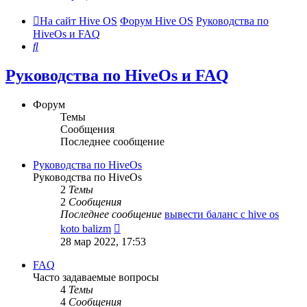
На сайт Hive OS
Форум Hive OS
Руководства по
HiveOs и FAQ
Поиск
Руководства по HiveOs и FAQ
Форум
Темы
Сообщения
Последнее сообщение
Руководства по HiveOs
Руководства по HiveOs
2
Темы
2
Сообщения
Последнее сообщение
вывести баланс с hive os
Перейти
koto balizm
к
28 мар 2022, 17:53
последнему
сообщению
FAQ
Часто задаваемые вопросы
4
Темы
4
Сообщения