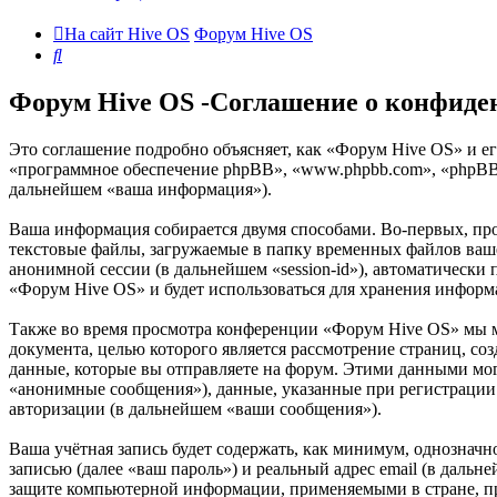
На сайт Hive OS
Форум Hive OS
Поиск
Форум Hive OS -Соглашение о конфиде
Это соглашение подробно объясняет, как «Форум Hive OS» и его
«программное обеспечение phpBB», «www.phpbb.com», «phpBB 
дальнейшем «ваша информация»).
Ваша информация собирается двумя способами. Во-первых, пр
текстовые файлы, загружаемые в папку временных файлов вашег
анонимной сессии (в дальнейшем «session-id»), автоматически
«Форум Hive OS» и будет использоваться для хранения информ
Также во время просмотра конференции «Форум Hive OS» мы м
документа, целью которого является рассмотрение страниц,
данные, которые вы отправляете на форум. Этими данными мог
«анонимные сообщения»), данные, указанные при регистрации 
авторизации (в дальнейшем «ваши сообщения»).
Ваша учётная запись будет содержать, как минимум, однознач
записью (далее «ваш пароль») и реальный адрес email (в даль
защите компьютерной информации, применяемыми в стране, п