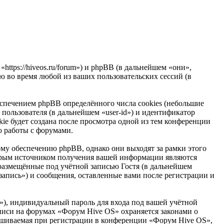
ttps://hiveos.ru/forum») и phpBB (в дальнейшем «они»,
 во время любой из ваших пользовательских сессий (в
спечением phpBB определённого числа cookies (небольшие
пользователя (в дальнейшем «user-id») и идентификатор
ie будет создана после просмотра одной из тем конференции
о работы с форумами.
у обеспечению phpBB, однако они выходят за рамки этого
торым источником получения вашей информации являются
размещённые под учётной записью Гостя (в дальнейшем
апись») и сообщения, оставленные вами после регистрации и
»), индивидуальный пароль для входа под вашей учётной
аписи на форумах «Форум Hive OS» охраняется законами о
ашиваемая при регистрации в конференции «Форум Hive OS»,