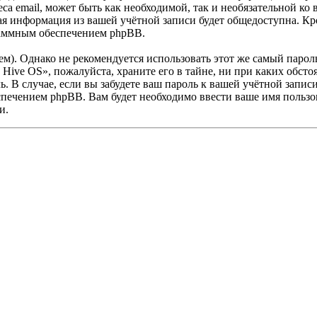
еса email, может быть как необходимой, так и необязательной к
ая информация из вашей учётной записи будет общедоступна. Кром
раммным обеспечением phpBB.
. Однако не рекомендуется использовать этот же самый пароль,
Hive OS», пожалуйста, храните его в тайне, ни при каких обст
ль. В случае, если вы забудете ваш пароль к вашей учётной запи
ечением phpBB. Вам будет необходимо ввести ваше имя пользова
и.