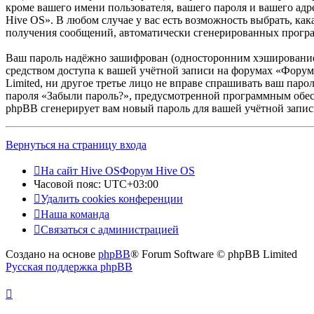
кроме вашего имени пользователя, вашего пароля и вашего адр
Hive OS». В любом случае у вас есть возможность выбрать, как
получения сообщений, автоматически сгенерированных прог
Ваш пароль надёжно зашифрован (односторонним хэшированием)
средством доступа к вашей учётной записи на форумах «Форум 
Limited, ни другое третье лицо не вправе спрашивать ваш паро
пароля «Забыли пароль?», предусмотренной программным обесп
phpBB сгенерирует вам новый пароль для вашей учётной запис
Вернуться на страницу входа
На сайт Hive OS
Форум Hive OS
Часовой пояс:
UTC+03:00
Удалить cookies конференции
Наша команда
Связаться с администрацией
Создано на основе
phpBB
® Forum Software © phpBB Limited
Русская поддержка phpBB