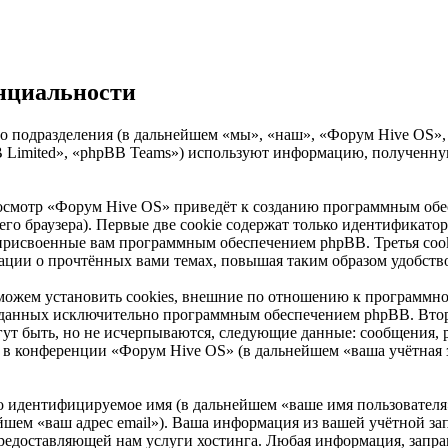
нциальности
 подразделения (в дальнейшем «мы», «наш», «Форум Hive OS», «h
Limited», «phpBB Teams») используют информацию, полученную
осмотр «Форум Hive OS» приведёт к созданию программным обе
о браузера). Первые две cookie содержат только идентификатор 
 присвоенные вам программным обеспечением phpBB. Третья cook
ации о прочтённых вами темах, повышая таким образом удобств
ожем установить cookies, внешние по отношению к программном
 созданных исключительно программным обеспечением phpBB. В
ут быть, но не исчерпываются, следующие данные: сообщения, 
в конференции «Форум Hive OS» (в дальнейшем «ваша учётная з
но идентифицируемое имя (в дальнейшем «ваше имя пользователя
нейшем «ваш адрес email»). Ваша информация из вашей учётной з
редоставляющей нам услуги хостинга. Любая информация, запр