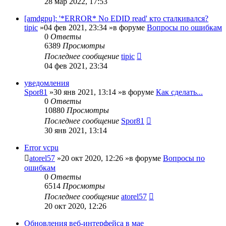
28 мар 2022, 17:53
[amdgpu]: '*ERROR* No EDID read' кто сталкивался?
tipic
»04 фев 2021, 23:34 »в форуме
Вопросы по ошибкам
0
Ответы
6389
Просмотры
Последнее сообщение
tipic
04 фев 2021, 23:34
уведомления
Spor81
»30 янв 2021, 13:14 »в форуме
Как сделать...
0
Ответы
10880
Просмотры
Последнее сообщение
Spor81
30 янв 2021, 13:14
Error vcpu
atorel57
»20 окт 2020, 12:26 »в форуме
Вопросы по
ошибкам
0
Ответы
6514
Просмотры
Последнее сообщение
atorel57
20 окт 2020, 12:26
Обновления веб-интерфейса в мае