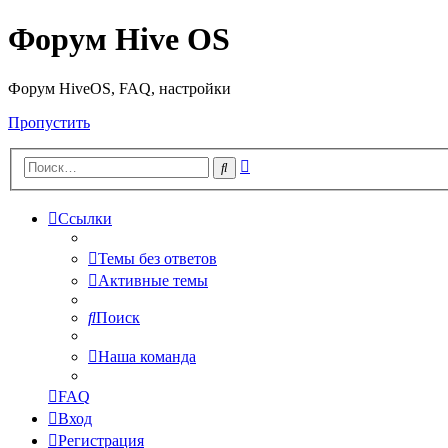
Форум Hive OS
Форум HiveOS, FAQ, настройки
Пропустить
Расширенный
Поиск
поиск
Ссылки
Темы без ответов
Активные темы
Поиск
Наша команда
FAQ
Вход
Регистрация