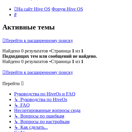
На сайт Hive OS
Форум Hive OS
Поиск
Активные темы
Перейти к расширенному поиску
Найдено 0 результатов •Страница
1
из
1
Подходящих тем или сообщений не найдено.
Найдено 0 результатов •Страница
1
из
1
Перейти к расширенному поиску
Перейти
Руководства по HiveOs и FAQ
↳ Руководства по HiveOs
↳ FAQ
Несортированные вопросы сюда
↳ Вопросы по ошибкам
↳ Вопросы по настройкам
↳ Как сделать...