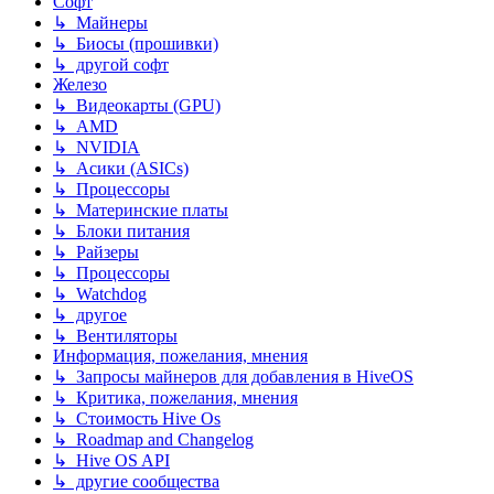
Софт
↳ Майнеры
↳ Биосы (прошивки)
↳ другой софт
Железо
↳ Видеокарты (GPU)
↳ AMD
↳ NVIDIA
↳ Асики (ASICs)
↳ Процессоры
↳ Материнские платы
↳ Блоки питания
↳ Райзеры
↳ Процессоры
↳ Watchdog
↳ другое
↳ Вентиляторы
Информация, пожелания, мнения
↳ Запросы майнеров для добавления в HiveOS
↳ Критика, пожелания, мнения
↳ Стоимость Hive Os
↳ Roadmap and Changelog
↳ Hive OS API
↳ другие сообщества