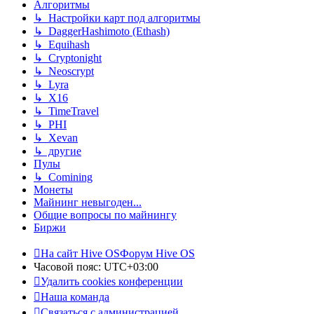
Алгоритмы
↳ Настройки карт под алгоритмы
↳ DaggerHashimoto (Ethash)
↳ Equihash
↳ Cryptonight
↳ Neoscrypt
↳ Lyra
↳ X16
↳ TimeTravel
↳ PHI
↳ Xevan
↳ другие
Пулы
↳ Comining
Монеты
Майнинг невыгоден...
Общие вопросы по майнингу
Биржи
На сайт Hive OS
Форум Hive OS
Часовой пояс:
UTC+03:00
Удалить cookies конференции
Наша команда
Связаться с администрацией