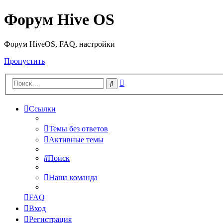
Форум Hive OS
Форум HiveOS, FAQ, настройки
Пропустить
Расширенный
Поиск
поиск
Ссылки
Темы без ответов
Активные темы
Поиск
Наша команда
FAQ
Вход
Регистрация