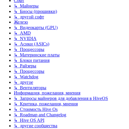
Софт
↳ Майнеры
↳ Биосы (прошивки)
↳ другой софт
Железо
↳ Видеокарты (GPU)
↳ AMD
↳ NVIDIA
↳ Асики (ASICs)
↳ Процессоры
↳ Материнские платы
↳ Блоки питания
↳ Райзеры
↳ Процессоры
↳ Watchdog
↳ другое
↳ Вентиляторы
Информация, пожелания, мнения
↳ Запросы майнеров для добавления в HiveOS
↳ Критика, пожелания, мнения
↳ Стоимость Hive Os
↳ Roadmap and Changelog
↳ Hive OS API
↳ другие сообщества