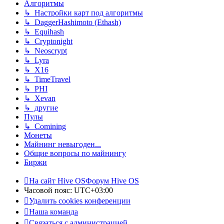
Алгоритмы
↳ Настройки карт под алгоритмы
↳ DaggerHashimoto (Ethash)
↳ Equihash
↳ Cryptonight
↳ Neoscrypt
↳ Lyra
↳ X16
↳ TimeTravel
↳ PHI
↳ Xevan
↳ другие
Пулы
↳ Comining
Монеты
Майнинг невыгоден...
Общие вопросы по майнингу
Биржи
На сайт Hive OS
Форум Hive OS
Часовой пояс:
UTC+03:00
Удалить cookies конференции
Наша команда
Связаться с администрацией