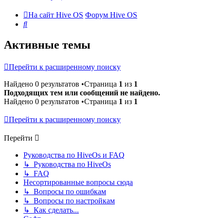
На сайт Hive OS
Форум Hive OS
Поиск
Активные темы
Перейти к расширенному поиску
Найдено 0 результатов •Страница
1
из
1
Подходящих тем или сообщений не найдено.
Найдено 0 результатов •Страница
1
из
1
Перейти к расширенному поиску
Перейти
Руководства по HiveOs и FAQ
↳ Руководства по HiveOs
↳ FAQ
Несортированные вопросы сюда
↳ Вопросы по ошибкам
↳ Вопросы по настройкам
↳ Как сделать...