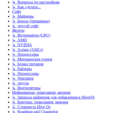
↳ Вопросы по настройкам
↳ Как сделать...
Софт
↳ Майнеры
↳ Биосы (прошивки)
↳ другой софт
Железо
↳ Видеокарты (GPU)
↳ AMD
↳ NVIDIA
↳ Асики (ASICs)
↳ Процессоры
↳ Материнские платы
↳ Блоки питания
↳ Райзеры
↳ Процессоры
↳ Watchdog
↳ другое
↳ Вентиляторы
Информация, пожелания, мнения
↳ Запросы майнеров для добавления в HiveOS
↳ Критика, пожелания, мнения
↳ Стоимость Hive Os
↳ Roadmap and Changelog