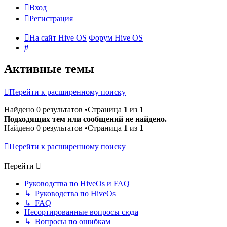
Вход
Регистрация
На сайт Hive OS
Форум Hive OS
Поиск
Активные темы
Перейти к расширенному поиску
Найдено 0 результатов •Страница
1
из
1
Подходящих тем или сообщений не найдено.
Найдено 0 результатов •Страница
1
из
1
Перейти к расширенному поиску
Перейти
Руководства по HiveOs и FAQ
↳ Руководства по HiveOs
↳ FAQ
Несортированные вопросы сюда
↳ Вопросы по ошибкам