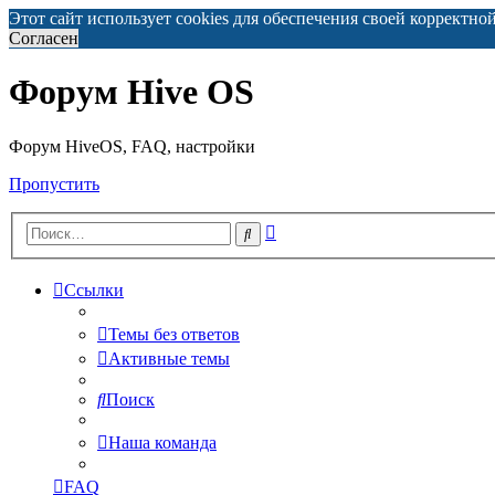
Этот сайт использует cookies для обеспечения своей корректно
Согласен
Форум Hive OS
Форум HiveOS, FAQ, настройки
Пропустить
Расширенный
Поиск
поиск
Ссылки
Темы без ответов
Активные темы
Поиск
Наша команда
FAQ