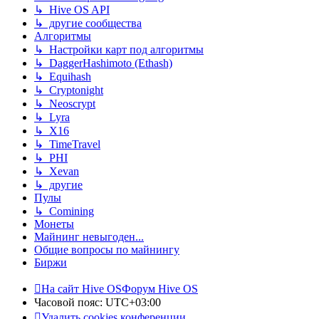
↳ Hive OS API
↳ другие сообщества
Алгоритмы
↳ Настройки карт под алгоритмы
↳ DaggerHashimoto (Ethash)
↳ Equihash
↳ Cryptonight
↳ Neoscrypt
↳ Lyra
↳ X16
↳ TimeTravel
↳ PHI
↳ Xevan
↳ другие
Пулы
↳ Comining
Монеты
Майнинг невыгоден...
Общие вопросы по майнингу
Биржи
На сайт Hive OS
Форум Hive OS
Часовой пояс:
UTC+03:00
Удалить cookies конференции