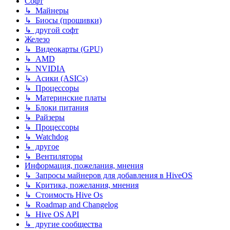
Софт
↳ Майнеры
↳ Биосы (прошивки)
↳ другой софт
Железо
↳ Видеокарты (GPU)
↳ AMD
↳ NVIDIA
↳ Асики (ASICs)
↳ Процессоры
↳ Материнские платы
↳ Блоки питания
↳ Райзеры
↳ Процессоры
↳ Watchdog
↳ другое
↳ Вентиляторы
Информация, пожелания, мнения
↳ Запросы майнеров для добавления в HiveOS
↳ Критика, пожелания, мнения
↳ Стоимость Hive Os
↳ Roadmap and Changelog
↳ Hive OS API
↳ другие сообщества