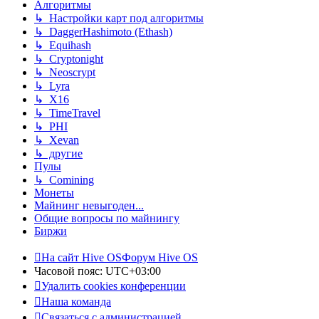
Алгоритмы
↳ Настройки карт под алгоритмы
↳ DaggerHashimoto (Ethash)
↳ Equihash
↳ Cryptonight
↳ Neoscrypt
↳ Lyra
↳ X16
↳ TimeTravel
↳ PHI
↳ Xevan
↳ другие
Пулы
↳ Comining
Монеты
Майнинг невыгоден...
Общие вопросы по майнингу
Биржи
На сайт Hive OS
Форум Hive OS
Часовой пояс:
UTC+03:00
Удалить cookies конференции
Наша команда
Связаться с администрацией