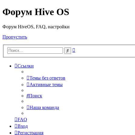
Форум Hive OS
Форум HiveOS, FAQ, настройки
Пропустить
Расширенный
Поиск
поиск
Ссылки
Темы без ответов
Активные темы
Поиск
Наша команда
FAQ
Вход
Регистрация