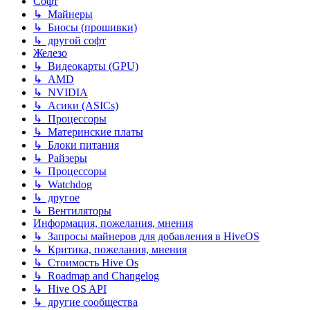
Софт
↳ Майнеры
↳ Биосы (прошивки)
↳ другой софт
Железо
↳ Видеокарты (GPU)
↳ AMD
↳ NVIDIA
↳ Асики (ASICs)
↳ Процессоры
↳ Материнские платы
↳ Блоки питания
↳ Райзеры
↳ Процессоры
↳ Watchdog
↳ другое
↳ Вентиляторы
Информация, пожелания, мнения
↳ Запросы майнеров для добавления в HiveOS
↳ Критика, пожелания, мнения
↳ Стоимость Hive Os
↳ Roadmap and Changelog
↳ Hive OS API
↳ другие сообщества