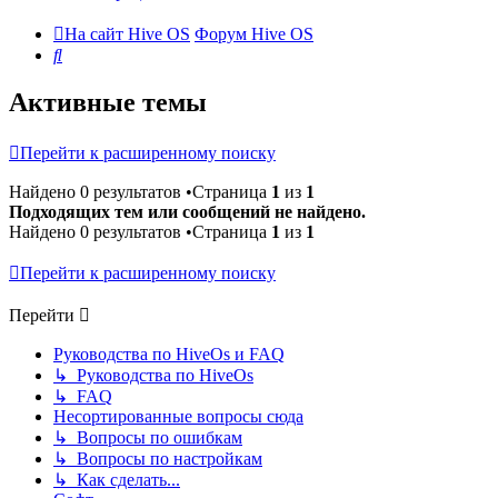
На сайт Hive OS
Форум Hive OS
Поиск
Активные темы
Перейти к расширенному поиску
Найдено 0 результатов •Страница
1
из
1
Подходящих тем или сообщений не найдено.
Найдено 0 результатов •Страница
1
из
1
Перейти к расширенному поиску
Перейти
Руководства по HiveOs и FAQ
↳ Руководства по HiveOs
↳ FAQ
Несортированные вопросы сюда
↳ Вопросы по ошибкам
↳ Вопросы по настройкам
↳ Как сделать...