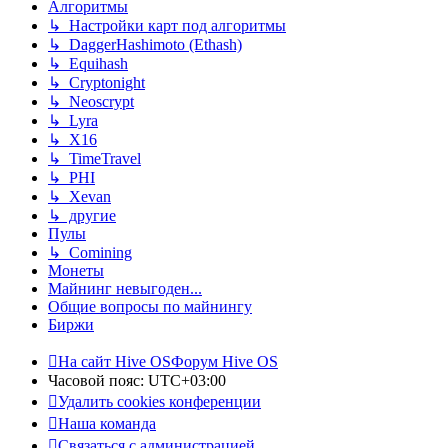
Алгоритмы
↳ Настройки карт под алгоритмы
↳ DaggerHashimoto (Ethash)
↳ Equihash
↳ Cryptonight
↳ Neoscrypt
↳ Lyra
↳ X16
↳ TimeTravel
↳ PHI
↳ Xevan
↳ другие
Пулы
↳ Comining
Монеты
Майнинг невыгоден...
Общие вопросы по майнингу
Биржи
На сайт Hive OS
Форум Hive OS
Часовой пояс:
UTC+03:00
Удалить cookies конференции
Наша команда
Связаться с администрацией