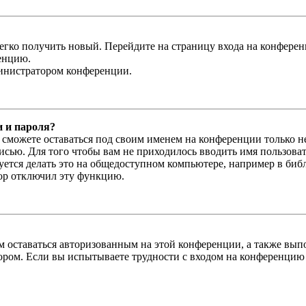
легко получить новый. Перейдите на страницу входа на конфер
енцию.
министратором конференции.
и и пароля?
ы сможете оставаться под своим именем на конференции только н
писью. Для того чтобы вам не приходилось вводить имя пользова
тся делать это на общедоступном компьютере, например в библи
тор отключил эту функцию.
вам оставаться авторизованным на этой конференции, а также в
ром. Если вы испытываете трудности с входом на конференцию 