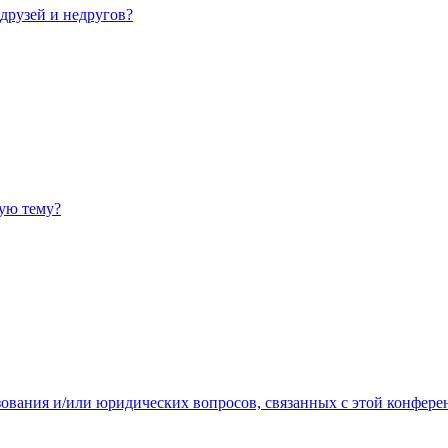
 друзей и недругов?
ную тему?
зования и/или юридических вопросов, связанных с этой конфере