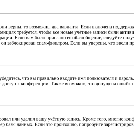
 они верны, то возможны два варианта. Если включена поддержка
енциях требуется, чтобы все новые учётные записи были актив
трации. Если вам было прислано email-сообщение, следуйте пол
 он заблокирован спам-фильтром. Если вы уверены, что ввели пр
бедитесь, что вы правильно вводите имя пользователя и пароль
ыт доступ к конференции. Также возможно, что допущена ошибка
овал или удалил вашу учётную запись. Кроме того, многие кон
р базы данных. Если это произошло, попробуйте зарегистрироват