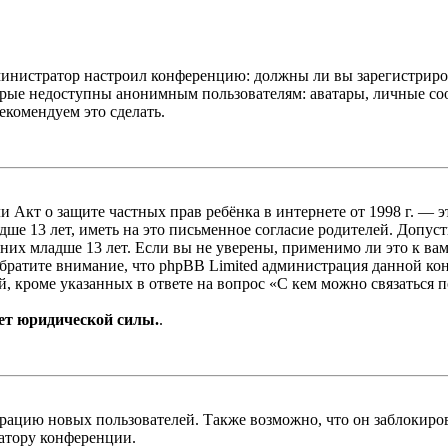
администратор настроил конференцию: должны ли вы зарегистриро
рые недоступны анонимным пользователям: аватары, личные сообщ
екомендуем это сделать.
, или Акт о защите частных прав ребёнка в интернете от 1998 г.
е 13 лет, иметь на это письменное согласие родителей. Допус
х младше 13 лет. Если вы не уверены, применимо ли это к вам
Обратите внимание, что phpBB Limited администрация данной к
, кроме указанных в ответе на вопрос «С кем можно связаться 
ет юридической силы.
.
цию новых пользователей. Также возможно, что он заблокирова
ратору конференции.