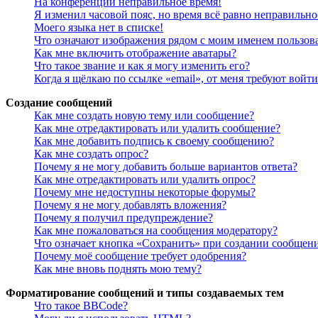
На конференции неправильное время!
Я изменил часовой пояс, но время всё равно неправильно
Моего языка нет в списке!
Что означают изображения рядом с моим именем пользов
Как мне включить отображение аватары?
Что такое звание и как я могу изменить его?
Когда я щёлкаю по ссылке «email», от меня требуют войт
Создание сообщений
Как мне создать новую тему или сообщение?
Как мне отредактировать или удалить сообщение?
Как мне добавить подпись к своему сообщению?
Как мне создать опрос?
Почему я не могу добавить больше вариантов ответа?
Как мне отредактировать или удалить опрос?
Почему мне недоступны некоторые форумы?
Почему я не могу добавлять вложения?
Почему я получил предупреждение?
Как мне пожаловаться на сообщения модератору?
Что означает кнопка «Сохранить» при создании сообщен
Почему моё сообщение требует одобрения?
Как мне вновь поднять мою тему?
Форматирование сообщений и типы создаваемых тем
Что такое BBCode?