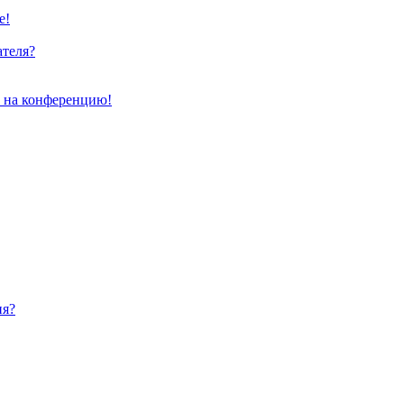
е!
ателя?
и на конференцию!
ия?