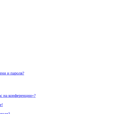
ени и пароля?
ас на конференции»?
е!
ателя?