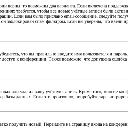
 они верны, то возможны два варианта. Если включена поддержка
енциях требуется, чтобы все новые учётные записи были актив
трации. Если вам было прислано email-сообщение, следуйте пол
 он заблокирован спам-фильтром. Если вы уверены, что ввели пр
бедитесь, что вы правильно вводите имя пользователя и пароль
ыт доступ к конференции. Также возможно, что допущена ошибка
овал или удалил вашу учётную запись. Кроме того, многие кон
р базы данных. Если это произошло, попробуйте зарегистрироват
легко получить новый. Перейдите на страницу входа на конфер