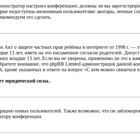
администратор настроил конференцию: должны ли вы зарегистриро
рые недоступны анонимным пользователям: аватары, личные сообщ
екомендуем это сделать.
, или Акт о защите частных прав ребёнка в интернете от 1998 г.
е 13 лет, иметь на это письменное согласие родителей. Допус
х младше 13 лет. Если вы не уверены, применимо ли это к вам
Обратите внимание, что phpBB Limited администрация данной к
, кроме указанных в ответе на вопрос «С кем можно связаться 
ет юридической силы.
.
цию новых пользователей. Также возможно, что он заблокирова
ратору конференции.