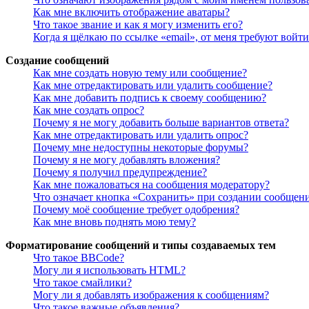
Как мне включить отображение аватары?
Что такое звание и как я могу изменить его?
Когда я щёлкаю по ссылке «email», от меня требуют войт
Создание сообщений
Как мне создать новую тему или сообщение?
Как мне отредактировать или удалить сообщение?
Как мне добавить подпись к своему сообщению?
Как мне создать опрос?
Почему я не могу добавить больше вариантов ответа?
Как мне отредактировать или удалить опрос?
Почему мне недоступны некоторые форумы?
Почему я не могу добавлять вложения?
Почему я получил предупреждение?
Как мне пожаловаться на сообщения модератору?
Что означает кнопка «Сохранить» при создании сообщен
Почему моё сообщение требует одобрения?
Как мне вновь поднять мою тему?
Форматирование сообщений и типы создаваемых тем
Что такое BBCode?
Могу ли я использовать HTML?
Что такое смайлики?
Могу ли я добавлять изображения к сообщениям?
Что такое важные объявления?