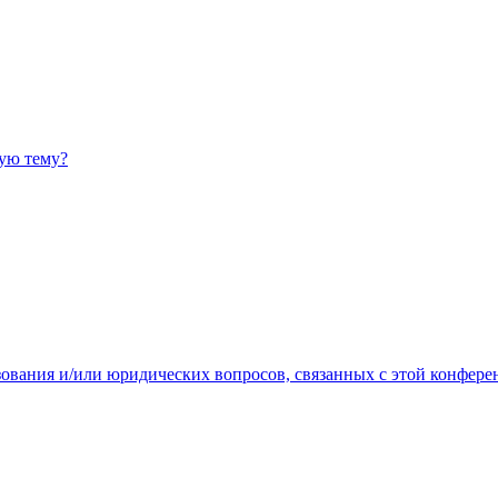
ную тему?
зования и/или юридических вопросов, связанных с этой конфере