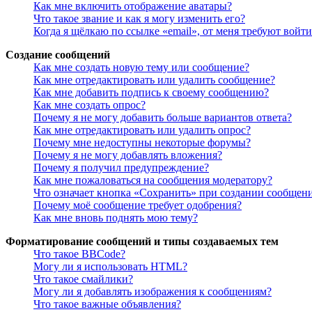
Как мне включить отображение аватары?
Что такое звание и как я могу изменить его?
Когда я щёлкаю по ссылке «email», от меня требуют войт
Создание сообщений
Как мне создать новую тему или сообщение?
Как мне отредактировать или удалить сообщение?
Как мне добавить подпись к своему сообщению?
Как мне создать опрос?
Почему я не могу добавить больше вариантов ответа?
Как мне отредактировать или удалить опрос?
Почему мне недоступны некоторые форумы?
Почему я не могу добавлять вложения?
Почему я получил предупреждение?
Как мне пожаловаться на сообщения модератору?
Что означает кнопка «Сохранить» при создании сообщен
Почему моё сообщение требует одобрения?
Как мне вновь поднять мою тему?
Форматирование сообщений и типы создаваемых тем
Что такое BBCode?
Могу ли я использовать HTML?
Что такое смайлики?
Могу ли я добавлять изображения к сообщениям?
Что такое важные объявления?