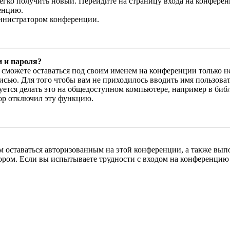
легко получить новый. Перейдите на страницу входа на конфер
енцию.
министратором конференции.
и и пароля?
ы сможете оставаться под своим именем на конференции только н
писью. Для того чтобы вам не приходилось вводить имя пользова
тся делать это на общедоступном компьютере, например в библи
тор отключил эту функцию.
вам оставаться авторизованным на этой конференции, а также в
ром. Если вы испытываете трудности с входом на конференцию 