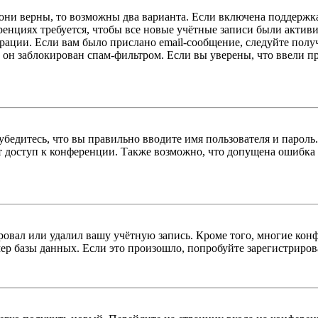
 они верны, то возможны два варианта. Если включена поддержка
енциях требуется, чтобы все новые учётные записи были актив
трации. Если вам было прислано email-сообщение, следуйте пол
 он заблокирован спам-фильтром. Если вы уверены, что ввели пр
бедитесь, что вы правильно вводите имя пользователя и пароль
ыт доступ к конференции. Также возможно, что допущена ошибка
овал или удалил вашу учётную запись. Кроме того, многие кон
р базы данных. Если это произошло, попробуйте зарегистрироват