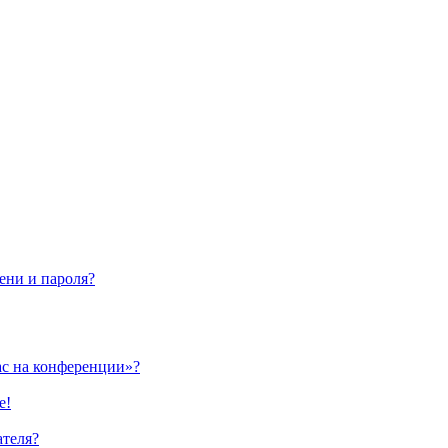
ени и пароля?
ас на конференции»?
е!
ателя?