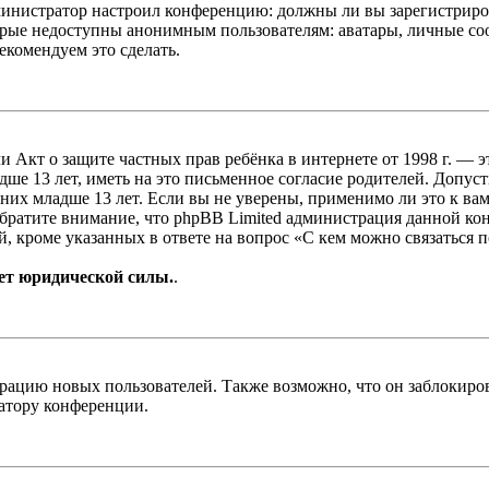
администратор настроил конференцию: должны ли вы зарегистриро
рые недоступны анонимным пользователям: аватары, личные сообщ
екомендуем это сделать.
, или Акт о защите частных прав ребёнка в интернете от 1998 г.
е 13 лет, иметь на это письменное согласие родителей. Допус
х младше 13 лет. Если вы не уверены, применимо ли это к вам
Обратите внимание, что phpBB Limited администрация данной к
, кроме указанных в ответе на вопрос «С кем можно связаться 
ет юридической силы.
.
цию новых пользователей. Также возможно, что он заблокирова
ратору конференции.